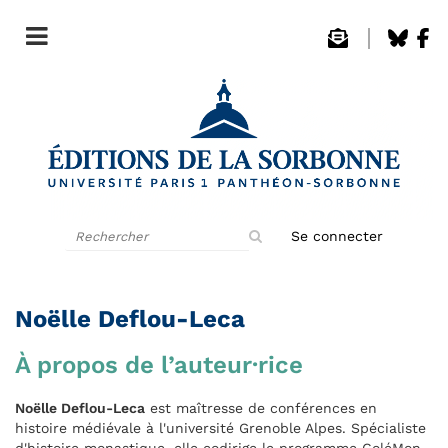
Rechercher
Se connecter
sur
le
site
Noëlle Deflou-Leca
À propos de l’auteur·rice
Noëlle Deflou-Leca
est maîtresse de conférences en
histoire médiévale à l'université Grenoble Alpes. Spécialiste