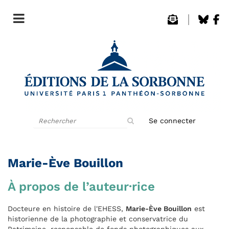
Rechercher
Se connecter
sur
le
site
Marie-Ève Bouillon
À propos de l’auteur·rice
Docteure en histoire de l'EHESS,
Marie-Ève Bouillon
est
historienne de la photographie et conservatrice du