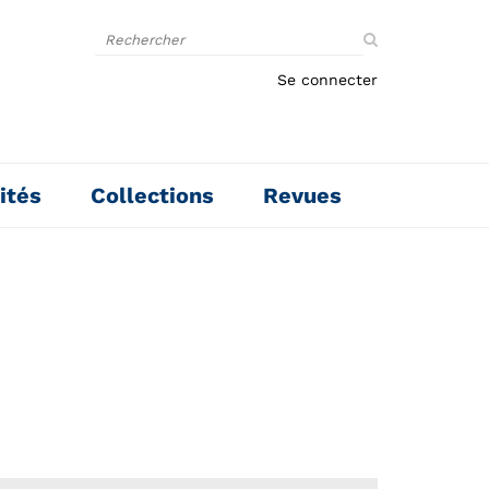
Rechercher
sur
le
Se connecter
site
ités
Collections
Revues