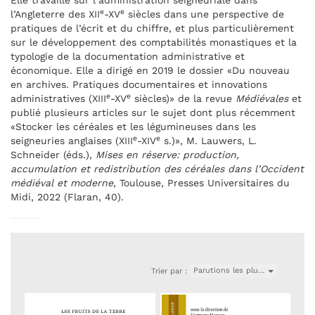
Elle travaille sur l’administration seigneuriale dans
e
e
l’Angleterre des XII
-XV
siècles dans une perspective de
pratiques de l’écrit et du chiffre, et plus particulièrement
sur le développement des comptabilités monastiques et la
typologie de la documentation administrative et
économique. Elle a dirigé en 2019 le dossier «Du nouveau
en archives. Pratiques documentaires et innovations
e
e
administratives (XIII
-XV
siècles)» de la revue
Médiévales
et
publié plusieurs articles sur le sujet dont plus récemment
«Stocker les céréales et les légumineuses dans les
e
e
seigneuries anglaises (XIII
-XIV
s.)», M. Lauwers, L.
Schneider (éds.),
Mises en réserve: production,
accumulation et redistribution des céréales dans l’Occident
médiéval et moderne
, Toulouse, Presses Universitaires du
Midi, 2022 (Flaran, 40).
Parutions les plu…
Trier par :