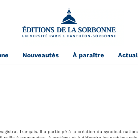
nne
Nouveautés
À paraître
Actual
agistrat français. Il a participé à la création du syndicat natio
 veilla à transmettre, à protéger et à défendre les archives scie