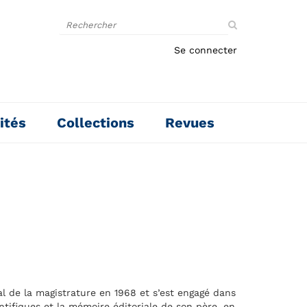
Rechercher
sur
le
Se connecter
site
ités
Collections
Revues
nal de la magistrature en 1968 et s’est engagé dans
ntifiques et la mémoire éditoriale de son père, en