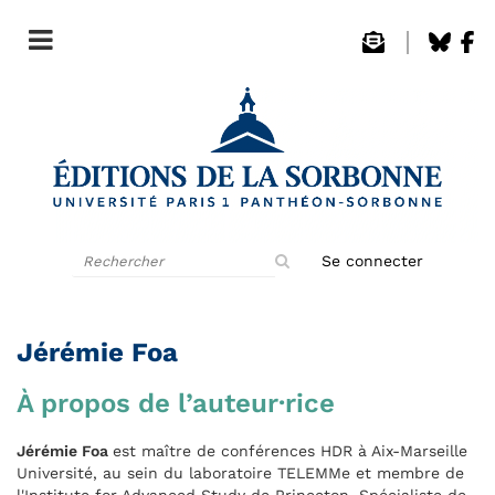
Rechercher
Se connecter
sur
le
site
Jérémie Foa
À propos de l’auteur·rice
Jérémie Foa
est maître de conférences HDR à Aix-Marseille
Université, au sein du laboratoire TELEMMe et membre de