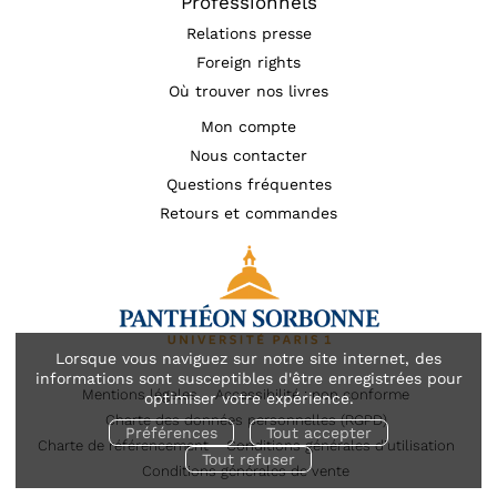
Professionnels
Relations presse
Foreign rights
Où trouver nos livres
Mon compte
Nous contacter
Questions fréquentes
Retours et commandes
Lorsque vous naviguez sur notre site internet, des
informations sont susceptibles d'être enregistrées pour
Mentions légales
Accessibilité : non conforme
optimiser votre expérience.
Charte des données personnelles (RGPD)
Préférences
Tout accepter
Charte de référencement
Conditions générales d’utilisation
Tout refuser
Conditions générales de vente