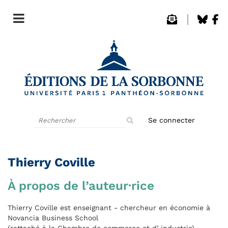
Rechercher
Se connecter
sur
le
site
Thierry Coville
À propos de l’auteur·rice
Thierry Coville est enseignant - chercheur en économie à
Novancia Business School