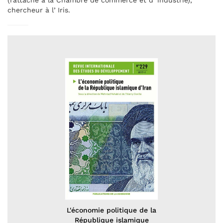
(rattaché à la Chambre de commerce et dʼindustrie),
chercheur à lʼIris.
L'économie politique de la
République islamique