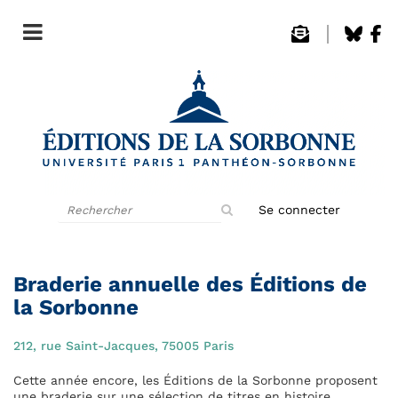
Rechercher
Se connecter
sur
le
site
Braderie annuelle des Éditions de
la Sorbonne
212, rue Saint-Jacques, 75005 Paris
Cette année encore, les Éditions de la Sorbonne proposent
une braderie sur une sélection de titres en histoire,