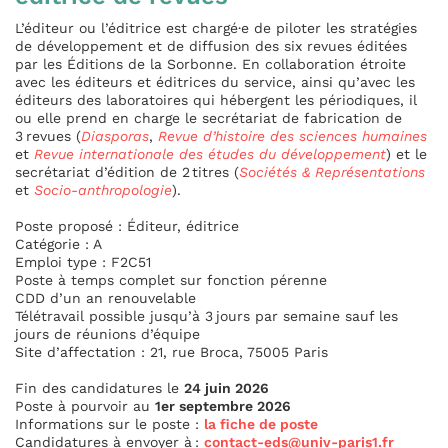
L’éditeur ou l’éditrice est chargé·e de piloter les stratégies
de développement et de diffusion des six revues éditées
par les Éditions de la Sorbonne. En collaboration étroite
avec les éditeurs et éditrices du service, ainsi qu’avec les
éditeurs des laboratoires qui hébergent les périodiques, il
ou elle prend en charge le secrétariat de fabrication de
3 revues (
Diasporas
,
Revue d’histoire des sciences humaines
et
Revue internationale des études du développement
) et le
secrétariat d’édition de 2 titres (
Sociétés & Représentations
et
Socio-anthropologie
).
Poste proposé : Éditeur, éditrice
Catégorie : A
Emploi type : F2C51
Poste à temps complet sur fonction pérenne
CDD d’un an renouvelable
Télétravail possible jusqu’à 3 jours par semaine sauf les
jours de réunions d’équipe
Site d’affectation : 21, rue Broca, 75005 Paris
Fin des candidatures le
24 juin 2026
Poste à pourvoir au
1er septembre 2026
Informations sur le poste :
la fiche de poste
Candidatures à envoyer à :
contact-eds@univ-paris1.fr